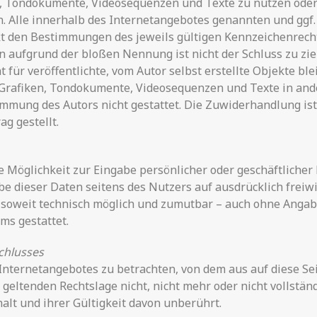
en, Tondokumente, Videosequenzen und Texte zu nutzen oder
. Alle innerhalb des Internetangebotes genannten und ggf.
 den Bestimmungen des jeweils gültigen Kennzeichenrecht
in aufgrund der bloßen Nennung ist nicht der Schluss zu zi
 für veröffentlichte, vom Autor selbst erstellte Objekte ble
 Grafiken, Tondokumente, Videosequenzen und Texte in and
mmung des Autors nicht gestattet. Die Zuwiderhandlung ist 
g gestellt.
e Möglichkeit zur Eingabe persönlicher oder geschäftliche
gabe dieser Daten seitens des Nutzers auf ausdrücklich frei
– soweit technisch möglich und zumutbar – auch ohne Angab
ms gestattet.
chlusses
 Internetangebotes zu betrachten, von dem aus auf diese Se
geltenden Rechtslage nicht, nicht mehr oder nicht vollständ
alt und ihrer Gültigkeit davon unberührt.