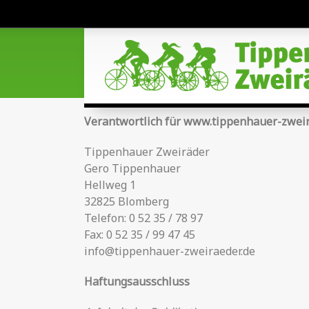
Verantwortlich für www.tippenhauer-zweir
Tippenhauer Zweiräder
Gero Tippenhauer
Hellweg 1
32825 Blomberg
Telefon: 0 52 35 / 78 97
Fax: 0 52 35 / 99 47 45
info@tippenhauer-zweiraeder.de
Haftungsausschluss