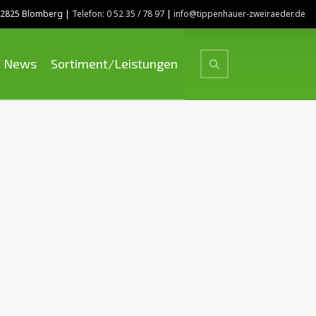
 32825 Blomberg |
Telefon: 0 52 35 / 78 97
|
info@tippenhauer-zweiraeder.de
News
Sortiment/Leistungen