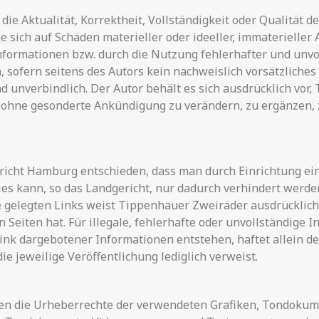
ie Aktualität, Korrektheit, Vollständigkeit oder Qualität de
sich auf Schäden materieller oder ideeller, immaterieller 
formationen bzw. durch die Nutzung fehlerhafter und unvo
 sofern seitens des Autors kein nachweislich vorsätzliches
nd unverbindlich. Der Autor behält es sich ausdrücklich vor
 ohne gesonderte Ankündigung zu verändern, zu ergänzen, z
richt Hamburg entschieden, dass man durch Einrichtung eine
ies kann, so das Landgericht, nur dadurch verhindert werde
ite gelegten Links weist Tippenhauer Zweiräder ausdrücklich 
n Seiten hat. Für illegale, fehlerhafte oder unvollständige 
nk dargebotener Informationen entstehen, haftet allein der
ie jeweilige Veröffentlichung lediglich verweist.
ionen die Urheberrechte der verwendeten Grafiken, Tondoku