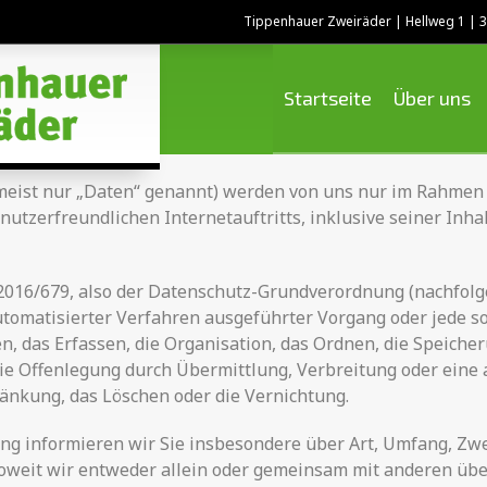
Tippenhauer Zweiräder | Hellweg 1 |
Startseite
Über uns
ist nur „Daten“ genannt) werden von uns nur im Rahmen d
nutzerfreundlichen Internetauftritts, inklusive seiner Inh
) 2016/679, also der Datenschutz-Grundverordnung (nachfolg
 automatisierter Verfahren ausgeführter Vorgang oder jede
 das Erfassen, die Organisation, das Ordnen, die Speiche
ie Offenlegung durch Übermittlung, Verbreitung oder eine 
ränkung, das Löschen oder die Vernichtung.
ng informieren wir Sie insbesondere über Art, Umfang, Zw
weit wir entweder allein oder gemeinsam mit anderen über