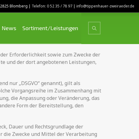
 32825 Blomberg |
Telefon: 0 52 35 / 78 97
|
info@tippenhauer-zweiraeder.de
News
Sortiment/Leistungen
er Erforderlichkeit sowie zum Zwecke der
alte und der dort angebotenen Leistungen,
end nur „DSGVO“ genannt), gilt als
 solche Vorgangsreihe im Zusammenhang mit
rung, die Anpassung oder Veränderung, das
andere Form der Bereitstellung, den
eck, Dauer und Rechtsgrundlage der
 die Zwecke und Mittel der Verarbeitung