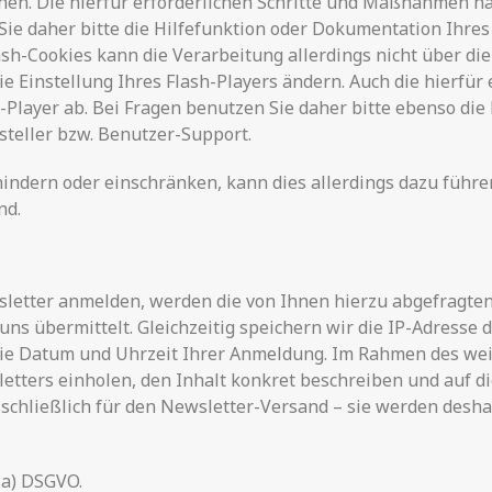
schen. Die hierfür erforderlichen Schritte und Maßnahmen 
Sie daher bitte die Hilfefunktion oder Dokumentation Ihre
lash-Cookies kann die Verarbeitung allerdings nicht über 
ie Einstellung Ihres Flash-Players ändern. Auch die hierfü
Player ab. Bei Fragen benutzen Sie daher bitte ebenso die
steller bzw. Benutzer-Support.
erhindern oder einschränken, kann dies allerdings dazu führ
nd.
wsletter anmelden, werden die von Ihnen hierzu abgefragten
 uns übermittelt. Gleichzeitig speichern wir die IP-Adresse
owie Datum und Uhrzeit Ihrer Anmeldung. Im Rahmen des w
etters einholen, den Inhalt konkret beschreiben und auf d
chließlich für den Newsletter-Versand – sie werden deshal
. a) DSGVO.